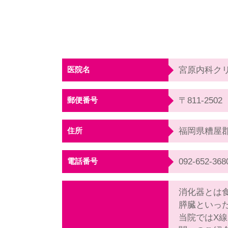
医院名
宮原内科ク
郵便番号
〒811-2502
住所
福岡県糟屋郡
電話番号
092-652-368
消化器とは
膵臓といっ
当院ではX