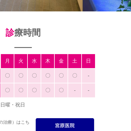
診療時間
月
火
水
木
金
土
日
〇
〇
〇
〇
〇
〇
-
〇
〇
〇
〇
〇
-
-
、日曜・祝日
の治療）はこち