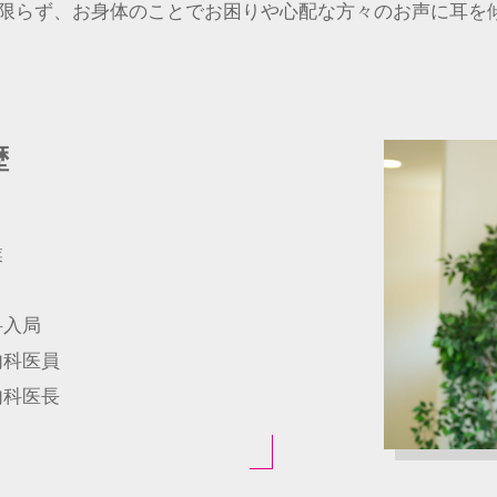
限らず、お身体のことでお困りや心配な方々のお声に耳を
歴
業
科入局
内科医員
内科医長